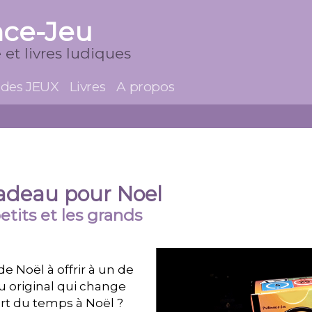
nce-Jeu
 et livres ludiques
 des JEUX
Livres
A propos
cadeau pour Noel
etits et les grands
 Noël à offrir à un de
u original qui change
art du temps à Noël ?