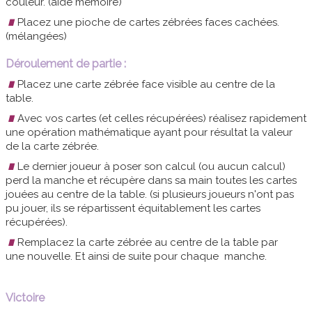
.
couleur. (aide mémoire)
Placez une pioche de cartes zébrées faces cachées.
(mélangées)
.
Déroulement de partie :
.
Placez une carte zébrée face visible au centre de la
table.
Avec vos cartes (et celles récupérées) réalisez rapidement
.
une opération mathématique ayant pour résultat la valeur
de la carte zébrée.
Le dernier joueur à poser son calcul (ou aucun calcul)
perd la manche et récupère dans sa main toutes les cartes
jouées au centre de la table. (si plusieurs joueurs n'ont pas
.
pu jouer, ils se répartissent équitablement les cartes
récupérées).
Remplacez la carte zébrée au centre de la table par
une nouvelle. Et ainsi de suite pour chaque manche.
.
Victoire