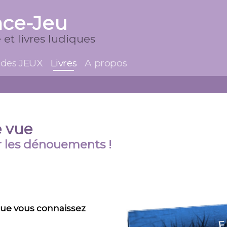
nce-Jeu
 et livres ludiques
 des JEUX
Livres
A propos
e vue
r les dénouements !
ue vous connaissez