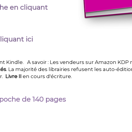
he en cliquant
iquant ici
Kindle. A savoir : Les vendeurs sur Amazon KDP ne t
tés
. La majorité des librairies refusent les auto-éditi
ur.
Livre II
en cours d'écriture.
poche de 140 pages