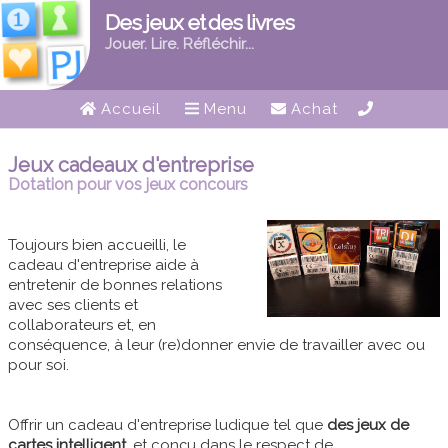
Des jeux et des livres
Jouer. Lire. Réfléchir...
Accueil
Menu
Achat
Jeux cadeaux d'entreprise
Dotation pour vos jeux concours
Toujours bien accueilli, le
cadeau d'entreprise aide à
entretenir de bonnes relations
avec ses clients et
collaborateurs et, en
conséquence, à leur (re)donner envie de travailler avec ou
pour soi.
Offrir un cadeau d'entreprise ludique tel que
des jeux de
cartes intelligent
, et conçu dans le respect de